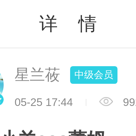
详 情
星兰莜
中级会员
05-25 17:44
99