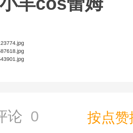
小羊cos蕾姆
评论
0