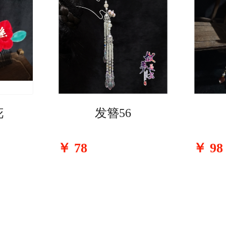
花
发簪56
￥
78
￥
98