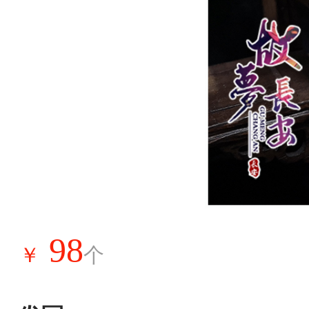
98
￥
个