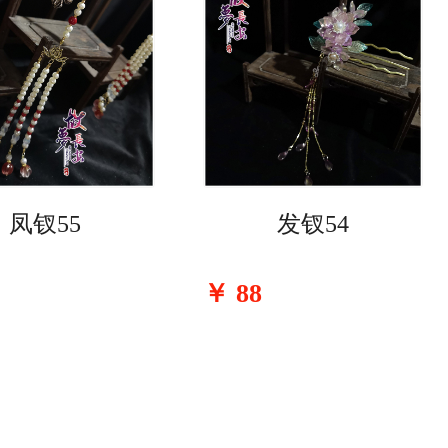
凤钗55
发钗54
￥
88