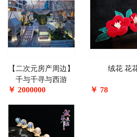
【二次元房产周边】
绒花 花
千与千寻与西游
￥
2000000
￥
78