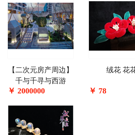
【二次元房产周边】
绒花 花
千与千寻与西游
￥
2000000
￥
78