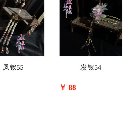
凤钗55
发钗54
￥
88