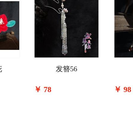
花
发簪56
￥
78
￥
98