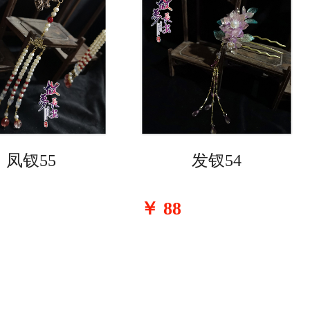
凤钗55
发钗54
￥
88