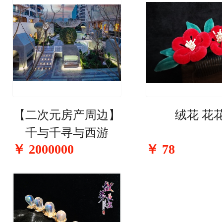
【二次元房产周边】
绒花 花
千与千寻与西游
￥
2000000
￥
78