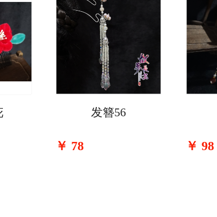
花
发簪56
￥
78
￥
98