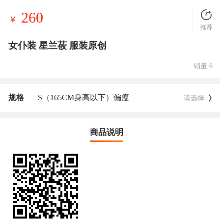
260
￥
推荐
女仆装 星兰莜 服装原创
销量:6
规格
S（165CM身高以下）偏瘦
请选择
商品说明