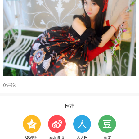
0评论
推荐
QQ空间
新浪微博
人人网
豆瓣