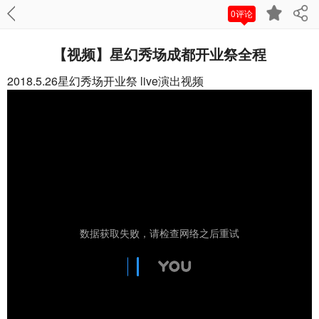
0评论
【视频】星幻秀场成都开业祭全程
2018.5.26星幻秀场开业祭 live演出视频