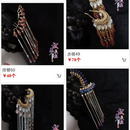
步摇49
￥78个
排簪50
￥48个