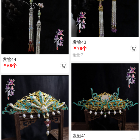
发簪43
￥78个
销量:7
发簪44
￥68个
发冠41