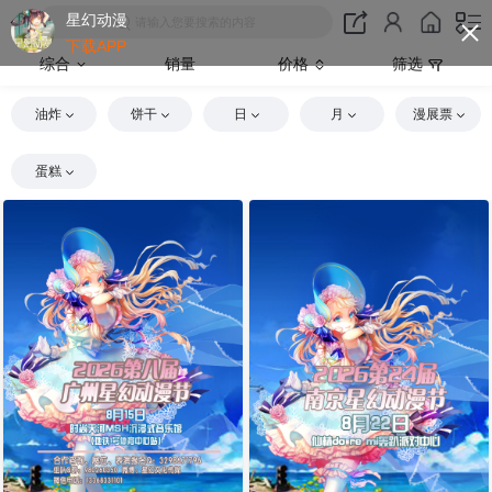
星幻动漫
请输入您要搜索的内容
下载APP
综合
销量
价格
筛选
油炸
饼干
日
月
漫展票
蛋糕