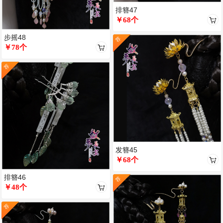
排簪47
￥68个
步摇48
荐
￥78个
荐
发簪45
￥68个
排簪46
荐
￥48个
荐