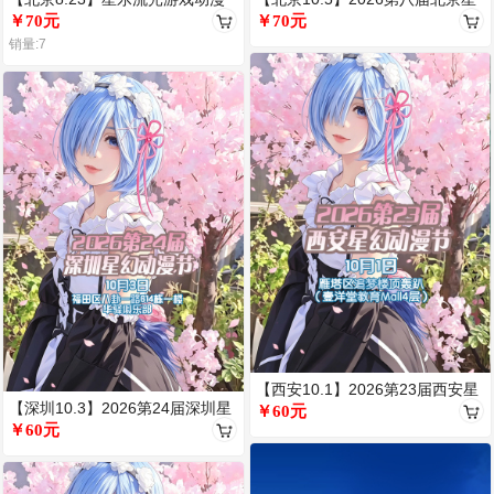
派对
￥70元
幻动漫节
￥70元
销量:7
【西安10.1】2026第23届西安星
【深圳10.3】2026第24届深圳星
幻动漫节
￥60元
幻动漫节
￥60元