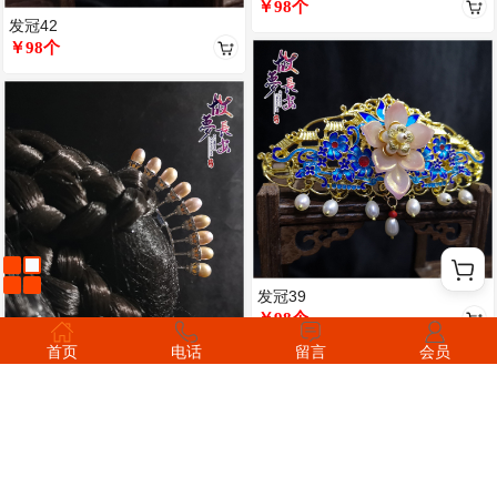
￥98个
发冠42
￥98个
发冠39
￥98个
排簪40
首页
电话
留言
会员
￥78个