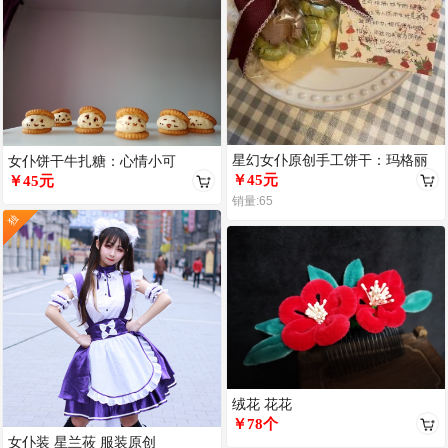
星幻女仆原创手工饼干：玛格丽
女仆饼干牛扎糖：心情小可
特3种口味
￥45元
￥45元
销量:65
独
绒花 花花
￥78个
女仆装 星兰莜 服装原创