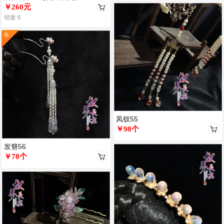
￥260元
销量:6
荐
凤钗55
￥98个
发簪56
￥78个