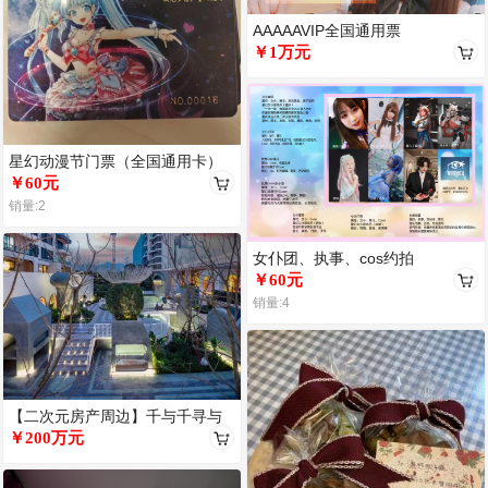
AAAAAVIP全国通用票
￥1万元
星幻动漫节门票（全国通用卡）
￥60元
销量:2
女仆团、执事、cos约拍
￥60元
销量:4
【二次元房产周边】千与千寻与
西游
￥200万元