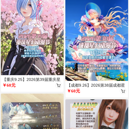
【重庆9.25】2026第39届重庆星
【成都9.26】2026第38届成都星
幻动漫节
￥60元
幻动漫节
￥60元