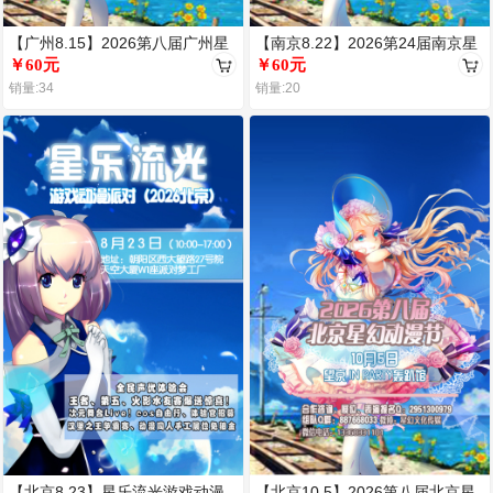
【广州8.15】2026第八届广州星
【南京8.22】2026第24届南京星
幻动漫节
￥60元
幻动漫节
￥60元
销量:34
销量:20
【北京8.23】星乐流光游戏动漫
【北京10.5】2026第八届北京星