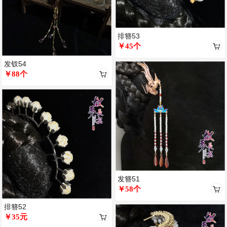
排簪53
￥45个
发钗54
￥88个
发簪51
￥58个
排簪52
￥35元